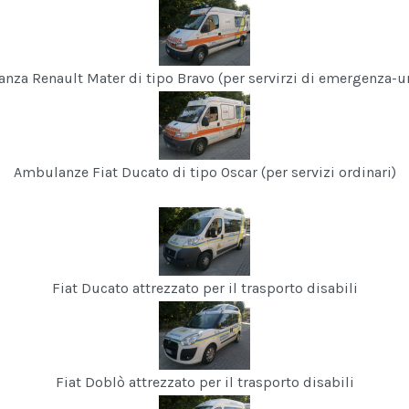
nza Renault Mater di tipo Bravo (per servirzi di emergenza-u
Ambulanze Fiat Ducato di tipo Oscar (per servizi ordinari)
Fiat Ducato attrezzato per il trasporto disabili
Fiat Doblò attrezzato per il trasporto disabili