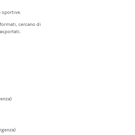
e sportive.
formati, cercano di
asportati.
genza)
rgenza)