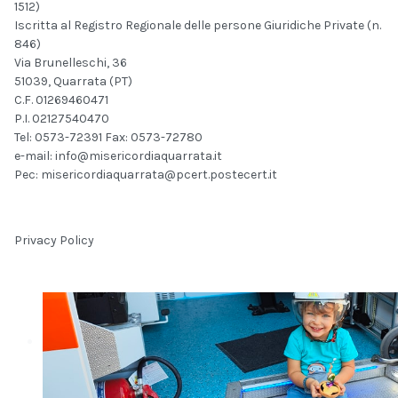
1512)
Iscritta al Registro Regionale delle persone Giuridiche Private (n.
846)
Via Brunelleschi, 36
51039, Quarrata (PT)
C.F. 01269460471
P.I. 02127540470
Tel: 0573-72391 Fax: 0573-72780
e-mail:
info@misericordiaquarrata.it
Pec:
misericordiaquarrata@pcert.postecert.it
Privacy Policy