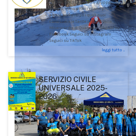
SOCIAL Grazie al nostro gruppo
giovani, sono attivi i nostri profili
social, attraverso i quali puoi
conoscere le tante attività della
Misericordia di Quarrata. Seguici su
Facebook Seguici su Instagram
Seguici su TikTok
leggi tutto ...
SERVIZIO CIVILE
UNIVERSALE 2025-
2026
SERVIZIO CIVILE UNIVERSALE 2026-2027 La
Misericordia di Quarrata mette a
disposizione dei giovani 16 posti per
un'esperienza unica e indimenticabile da
svolgere presso la nostra associazione.Da