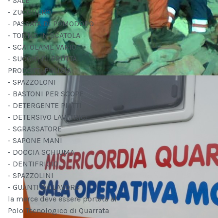
- SALE
- ZUCCHERO
- PASSATA DI POMODORO
- TONNO IN SCATOLA
- SCATOLAME VARIO
- SUCCHI DI FRUTTA
PRODOTTI PULIZIA
- SPAZZOLONI
- BASTONI PER SCOPE
- DETERGENTE PIATTI
- DETERSIVO LAVATRICE
- SGRASSATORE
- SAPONE MANI
- DOCCIA SCHIUMA
- DENTIFRICIO
- SPAZZOLINI
- GUANTI DA LAVORO
la merce deve essere portata al
Polo Tecnologico di Quarrata