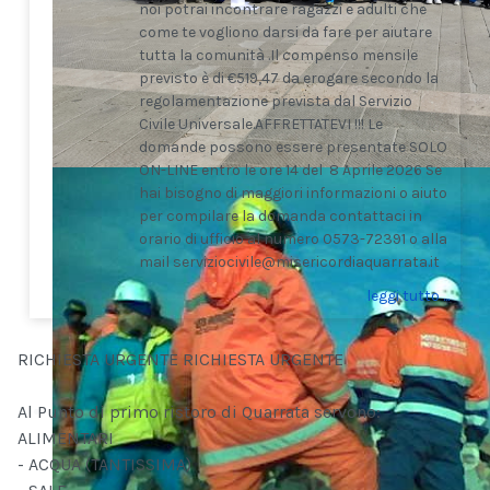
noi potrai incontrare ragazzi e adulti che
come te vogliono darsi da fare per aiutare
tutta la comunità .Il compenso mensile
previsto è di €519,47 da erogare secondo la
regolamentazione prevista dal Servizio
Civile Universale.AFFRETTATEVI !!! Le
domande possono essere presentate SOLO
ON-LINE entro le ore 14 del 8 Aprile 2026 Se
hai bisogno di maggiori informazioni o aiuto
per compilare la domanda contattaci in
orario di ufficio al numero 0573-72391 o alla
mail serviziocivile@misericordiaquarrata.it
leggi tutto ...
RICHIESTA URGENTE RICHIESTA URGENTE
Al Punto di primo ristoro di Quarrata servono:
ALIMENTARI
- ACQUA (TANTISSIMA)