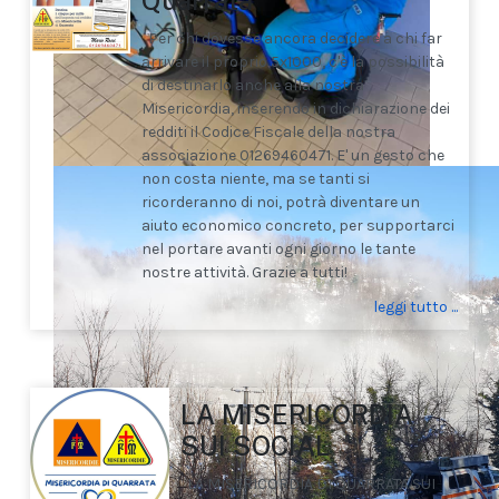
Quarrata
Per chi dovesse ancora decidere a chi far
arrivare il proprio 5x1000, c'è la possibilità
di destinarlo anche alla nostra
Misericordia, inserendo in dichiarazione dei
redditi il Codice Fiscale della nostra
associazione 01269460471. E' un gesto che
non costa niente, ma se tanti si
ricorderanno di noi, potrà diventare un
aiuto economico concreto, per supportarci
nel portare avanti ogni giorno le tante
nostre attività. Grazie a tutti!
leggi tutto ...
LA MISERICORDIA
SUI SOCIAL
LA MISERICORDIA DI QUARRATA SUI