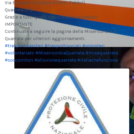
Via Europan 3 (Piazza Alfredo Fabbri)
Quarrata (PT)
Grazie a tutti quelli che ci stanno aiutando
IMPORTANTE
Continuate a seguire la pagina della Misericordia di
Quarrata per ulteriori aggiornamenti.
#trasportisanitari
#trasportisociali
#volontari
#volontariato
#MisericordiaQuarrata
#misequarrata
#soccorritori
#alluvionequarrata
#italiachefunziona